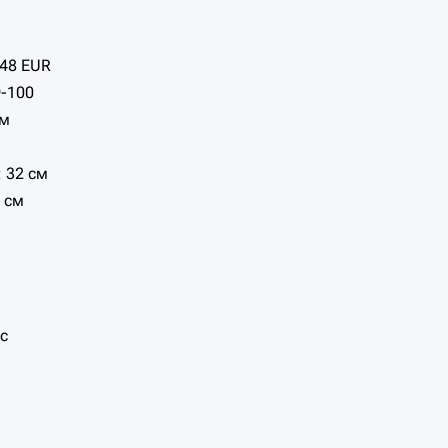
 48 EUR
-100
см
 32 см
 см
с