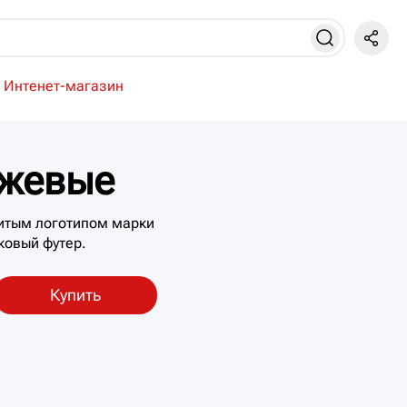
Интенет-магазин
жевые
итым логотипом марки
ковый футер.
Купить