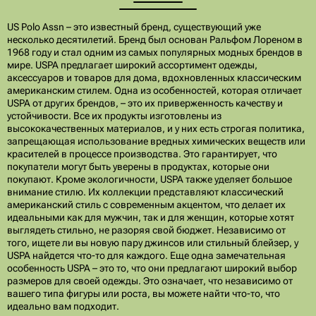
US Polo Assn – это известный бренд, существующий уже
несколько десятилетий. Бренд был основан Ральфом Лореном в
1968 году и стал одним из самых популярных модных брендов в
мире. USPA предлагает широкий ассортимент одежды,
аксессуаров и товаров для дома, вдохновленных классическим
американским стилем. Одна из особенностей, которая отличает
USPA от других брендов, – это их приверженность качеству и
устойчивости. Все их продукты изготовлены из
высококачественных материалов, и у них есть строгая политика,
запрещающая использование вредных химических веществ или
красителей в процессе производства. Это гарантирует, что
покупатели могут быть уверены в продуктах, которые они
покупают. Кроме экологичности, USPA также уделяет большое
внимание стилю. Их коллекции представляют классический
американский стиль с современным акцентом, что делает их
идеальными как для мужчин, так и для женщин, которые хотят
выглядеть стильно, не разоряя свой бюджет. Независимо от
того, ищете ли вы новую пару джинсов или стильный блейзер, у
USPA найдется что-то для каждого. Еще одна замечательная
особенность USPA – это то, что они предлагают широкий выбор
размеров для своей одежды. Это означает, что независимо от
вашего типа фигуры или роста, вы можете найти что-то, что
идеально вам подходит.