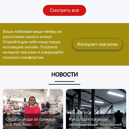
Смотреть все
Ваши любимые вещи теперь на
расстоянии одного клика!
Откройте для себя нашу новую
Интернет-магазин
коллекцию онлайн. Посетите
интернет-магазин и совершайте
покупки с комфортом.
НОВОСТИ
Секреты ухода за одеждой
Как создаются ваши
U.S. Polo Assn.
любимые вещи: закулисный