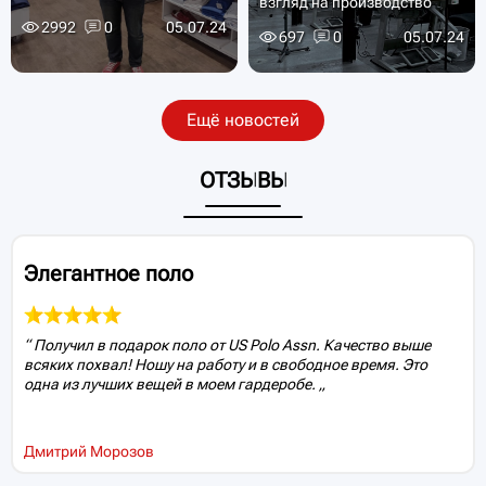
взгляд на производство
2992
0
05.07.24
697
0
05.07.24
Ещё новостей
ОТЗЫВЫ
Элегантное поло
Получил в подарок поло от US Polo Assn. Качество выше
всяких похвал! Ношу на работу и в свободное время. Это
одна из лучших вещей в моем гардеробе.
Дмитрий Морозов