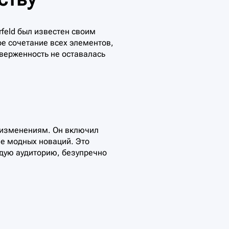
rfeld был известен своим
ое сочетание всех элементов,
иверженность не оставалась
м изменениям. Он включил
не модных новаций. Это
дую аудиторию, безупречно