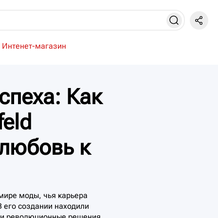
Интенет-магазин
спеха: Как
feld
 любовь к
 мире моды, чья карьера
В его создании находили
ь и революционные решения,