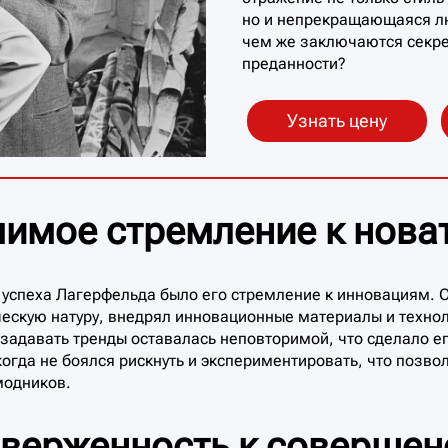
но и непрекращающаяся лю
чем же заключаются секре
преданности?
Узнать цену
имое стремление к нова
успеха Лагерфельда было его стремление к инновациям. О
ескую натуру, внедрял инновационные материалы и техноло
 задавать тренды оставалась неповторимой, что сделало е
огда не боялся рискнуть и экспериментировать, что позвол
модников.
верженность к совершен