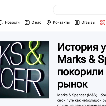
Новости
О нас
Контакты
Отзывы
История у
Marks & S
покорили
рынок
Marks & Spencer (M&S) - б
свой путь как небольшой р
одним из самых узнаваемы