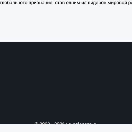
я глобального признания, став одним из лидеров мировой р
© 2003 - 2026 us-poloassn.ru