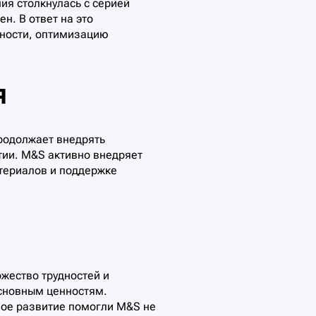
ия столкнулась с серией
н. В ответ на это
вности, оптимизацию
я
продолжает внедрять
тии. M&S активно внедряет
териалов и поддержке
ожество трудностей и
основным ценностям.
ное развитие помогли M&S не