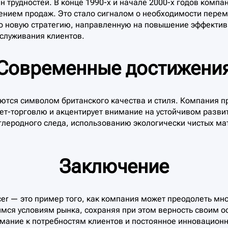
 трудностей. В конце 1990-х и начале 2000-х годов компан
ением продаж. Это стало сигналом о необходимости переме
о новую стратегию, направленную на повышение эффекти
служивания клиентов.
Современные достижени
аются символом британского качества и стиля. Компания 
ет-торговлю и акцентирует внимание на устойчивом разви
леродного следа, использованию экологически чистых ма
Заключение
cer — это пример того, как компания может преодолеть мн
мся условиям рынка, сохраняя при этом верность своим 
имание к потребностям клиентов и постоянное инновацион