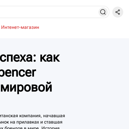
Интенет-магазин
спеха: как
pencer
 мировой
ританская компания, начавшая
ынок на прилавках и ставшая
х брендов в мире. История