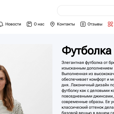
Новости
О нас
Контакты
Отзывы
Футболка
Элегантная футболка от бр
изысканным дополнением 
Выполненная из высококач
обеспечивает комфорт и м
дня. Лаконичный дизайн по
футболку как с деловыми к
повседневными джинсами, 
современные образы. Ее у
классический оттенок дел
базовой вещью в вашем га