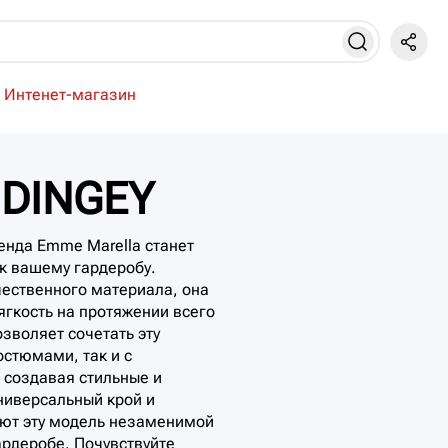
Интенет-магазин
 DINGEY
енда Emme Marella станет
к вашему гардеробу.
ественного материала, она
ягкость на протяжении всего
зволяет сочетать эту
остюмами, так и с
создавая стильные и
ниверсальный крой и
ают эту модель незаменимой
рдеробе. Почувствуйте